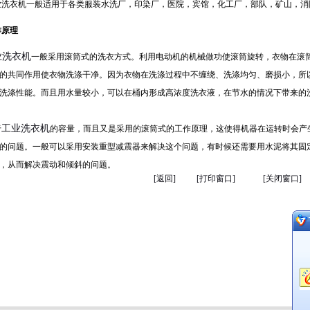
衣机一般适用于各类服装水洗厂，印染厂，医院，宾馆，化工厂，部队，矿山，消
作原理
业洗衣机
一般采用滚筒式的洗衣方式。利用电动机的机械做功使滚筒旋转，衣物在滚
的共同作用使衣物洗涤干净。因为衣物在洗涤过程中不缠绕、洗涤均匀、磨损小，所
洗涤性能。而且用水量较小，可以在桶内形成高浓度洗衣液，在节水的情况下带来的
工业洗衣机
于
的容量，而且又是采用的滚筒式的工作原理，这使得机器在运转时会产
的问题。一般可以采用安装重型减震器来解决这个问题，有时候还需要用水泥将其固
，从而解决震动和倾斜的问题。
[返回]
[打印窗口]
[关闭窗口]