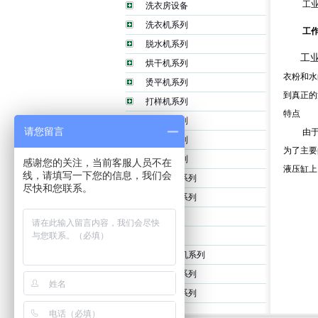
工业洗
洗衣房设备
洗衣机系列
工
脱水机系列
工
烘干机系列
衣粉和水
烫平机系列
到真正的
打样机系列
特点
洗布机系列
请您留言
由
洗脱机系列
为了主要
梳麻机系列
感谢您的关注，当前客服人员不在
液压缸上
线，请填写一下您的信息，我们会
发电机组系列
尽快和您联系。
数控机床系列
干揉机
蒸汽锅炉
工业洗衣机系列
洗衣设备系列
水洗设备系列