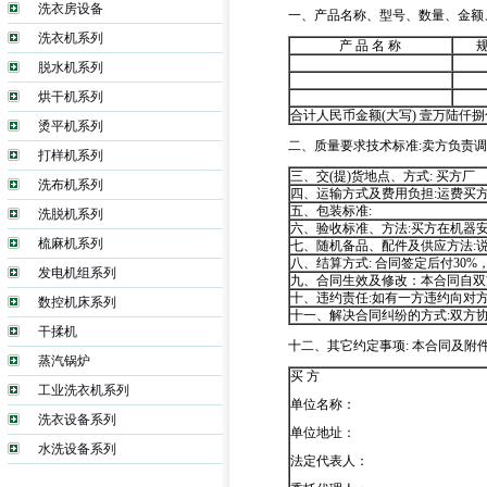
洗衣房设备
一、产品名称、型号、数量、金额
洗衣机系列
产
品
名
称
脱水机系列
烘干机系列
合计人民币金额
(
大写
)
壹万陆仟捌
烫平机系列
二、质量要求技术标准
:
卖方负责调
打样机系列
三、交
(
提
)
货地点、方式
:
买方厂
洗布机系列
四、运输方式及费用负担
:
运费买
五、包装标准
:
洗脱机系列
六、验收标准、方法
:
买方在机器
梳麻机系列
七、随机备品、配件及供应方法
:
八、结算方式
:
合同签定后付
30%
发电机组系列
九、合同生效及修改：本合同自双
十、违约责任
:
如有一方违约向对
数控机床系列
十一、解决合同纠纷的方式
:
双方
干揉机
十二、其它约定事项
:
本合同及附
蒸汽锅炉
买 方
工业洗衣机系列
单位名称：
洗衣设备系列
单位地址：
水洗设备系列
法定代表人：