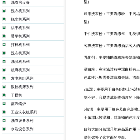
型）
洗衣房设备
洗衣机系列
通用洗衣粉：主要洗涤轻、中污垢
脱水机系列
型）
烘干机系列
中性洗衣粉：主要洗涤丝、毛类织
烫平机系列
打样机系列
客衣洗衣粉：主要洗涤酒店客人的
洗布机系列
乳化剂：主要辅助洗衣粉去除织
洗脱机系列
漂白粉：在洗涤过程中漂白粉有三
梳麻机系列
色素性污垢需要漂白粉去除。漂
发电机组系列
数控机床系列
a氯漂
：主要用于白色织物上污渍
干揉机
制不好，容易造成织物强度的下降
蒸汽锅炉
b氧漂：主要用于颜色及白色织物上污
工业洗衣机系列
于氯漂比较温和，对织物的色牢度
洗衣设备系列
水洗设备系列
目前大部分氧漂只能在高温作用下
漂剂弥补了这方面的空白。