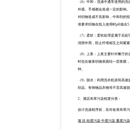
（6）
中和：洗涤中通常使用的洗
外观、手感都会造成一定的影响。
对织物造成不良影响，中和剂的投
准要求织物在投入使用时
pH
值在
5
（7）
柔软：柔软处理是属于后处
润滑作用，防止纤维相互之间紧紧
（8）
上浆：上浆主要针对餐厅的
时也在被浆织物表面结一层浆膜，
钟。
（9）
脱水：利用洗衣机滚筒高速
织品、有饰物品衣物等不宜高速脱
2、
酒店布草污染程度分类：
设计洗涤程序前，应对各类布草污
项
目
轻度污染
中度污染
重度污染