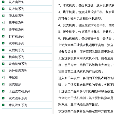
洗衣房设备
2、水洗机类，包括单洗机，脱水机和洗
洗衣机系列
3、烘干机类，包括排风式烘干机，复合
脱水机系列
态可分为轴向风道和经向风道型。
烘干机系列
4、熨烫机类，包括直热滚筒熨平机，槽
烫平机系列
5、折叠机类，包括通用折叠机，折叠机
打样机系列
6、辅助机械类，包括熨烫平台，去渍台
洗布机系列
上述六大类
工业洗衣机
适用于宾馆、酒店
洗脱机系列
折叠各类设备，而医院部队则常用干洗机
梳麻机系列
工业洗衣机和家用洗衣机不同。前者适用
发电机组系列
度，使用寿命，结构工艺等均有大差别，
数控机床系列
我国目前工业洗衣机的产品状态：
干揉机
进入新千年以后，各国的
工业洗衣机
设备
蒸汽锅炉
破，为了适应越来越严格的要求，各国不
工业洗衣机系列
干洗机类产品向多溶剂适用型和绿色型发
代全封闭干洗机为例，其主要性能指标是，
洗衣设备系列
理系统，真空洗涤系统等设置。
水洗设备系列
水洗机类产品朝着提高稳定性和方面发展