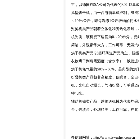
主，以德国PSSA公司为代表的P50-
风型烘干机，由一台电脑集成控制，组成
～10升/公斤，即每洗涤1公斤衣物的耗水
熨烫机类产品朝着立体化和旁热化发展，
机为例，该机熨平速度为0～20米/分，
简洁，外观豪华大方，工作可靠，无蒸汽粉尘
烘干机类产品,以循环风道产品为主，智能
衣物烘干到所需湿度（含水率），以便进行
烘干机耗气量的50%～60%。是典型的烘
折叠机类产品朝着高精度，低噪音，全自
机，光电自动测长，气动折叠，可单通道
钟40米。
辅助机械类产品，以输送机械为代表均采
台，去渍台，外观精美，工作可靠，在此
多信息网址：http://www.tzwasher.com.cn