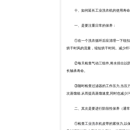
十、如何延长工业洗衣机的使用寿命
一、是要注重日常的保养：
①在一个洗衣循环后应清理一下纽扣收
烘干时风的流量，缩短烘干时间。减少纤
②每天检查气动三组件,将水排出以防止
长轴承寿命。
③随时检查过滤器的工作压力,当压力达到
次蒸馏箱.从而提高蒸馏速度,同时也减
二、其次是要进行阶段性保养（通常
①检查
工业洗衣机
皮带的紧张力,以