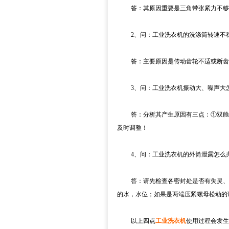
答：其原因重要是三角带张紧力不够，
2、问：工业洗衣机的洗涤筒转速不稳
答：主要原因是传动齿轮不适或断齿
3、问：工业洗衣机振动大、噪声大
答：分析其产生原因有三点：①双舱室
及时调整！
4、问：工业洗衣机的外筒泄露怎么
答：请先检查各密封处是否有失灵、松
的水，水位；如果是两端压紧螺母松动的
以上四点
工业洗衣机
使用过程会发生