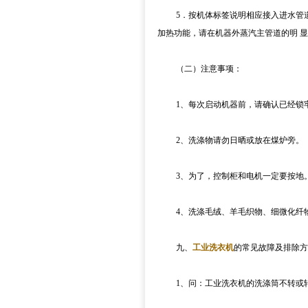
5．按机体标签说明相应接入进水管道
加热功能，请在机器外蒸汽主管道的明 
（二）注意事项：
1、每次启动机器前，请确认已经锁牢
2、洗涤物请勿日晒或放在煤炉旁。
3、为了，控制柜和电机一定要按地
4、洗涤毛绒、羊毛织物、细微化纤物
九、
工业洗衣机
的常见故障及排除方
1、问：工业洗衣机的洗涤筒不转或转