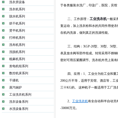
洗衣房设备
于各类服装水洗厂，印染厂，医院，宾馆
洗衣机系列
脱水机系列
工业洗衣机
二、工作原理：
一般采
烘干机系列
复运动，加上洗衣粉和水的共同作用使衣
烫平机系列
在机内洗涤，做到真正的洗涤性能。
打样机系列
洗布机系列
三、结构：XGP-20型、30型、50型
洗脱机系列
表及放水阀等部件组成。转筒采用不锈钢
梳麻机系列
密封可用压紧圈调节。洗衣机外壳上装有
发电机组系列
数控机床系列
四、应用：1、工业分为轻工业和重工业两类
干揉机
200公斤不等，适用于宾馆、酒店等，工
蒸汽锅炉
三十KG的。 这种机子一般适用于工厂洗
工业洗衣机系列
2、
工业洗衣机
有全自动和半自动另外还
洗衣设备系列
-50000万元。
水洗设备系列