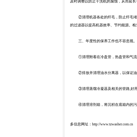
及时调整以防止干洗机的腐蚀，从而延长
②清理机器各处的纤毛，防止纤毛堵塞
的过滤器以提高机器效率、节约能源。检
三、年度性的保养工作也不容忽视。（
①清理附着在冷盘管，热盘管和气流通
②排放并清理油水分离器，以保证油
③清理蒸馏冷凝器及相关的管路,好用
④清理溶剂箱，将沉积在底箱内的污物
多信息网址：http://www.tzwasher.com.cn