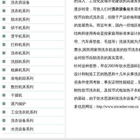
的深入、工业化及城市化建设的高速发
洗衣房设备
逐步转变，导致人们对
洗衣设备
服务需
洗衣机系列
投币自助式洗衣店，但限于产品价格和
脱水机系列
的发展势头。而近年来，国内一些地区
烘干机系列
结构和使用寿命是按家庭用标准来设计
烫平机系列
帘、汽车座垫套、毛毯等）洗涤无能为
打样机系列
费水,因而用家用洗衣机改装的投币洗衣
洗布机系列
会对投币自助洗衣的真实需求。
洗脱机系列
针对这种形势，早在2003年饮水思源
梳麻机系列
设计和制造工艺的熟悉和十几年从事洗
发电机组系列
劣条件使用考验，事实证明性能稳定，坚
数控机床系列
刚性投币洗衣机、及投币式电加热干衣
干揉机
的基础，由于饮水思源科技洗衣设备产
蒸汽锅炉
多信息网址：http://www.tzwasher.com.cn
工业洗衣机系列
洗衣设备系列
水洗设备系列