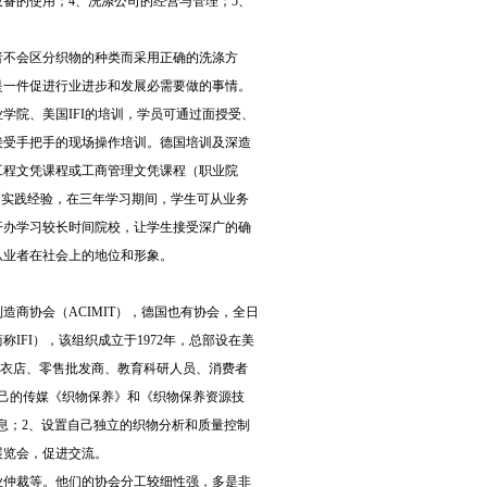
备的使用；4、洗涤公司的经营与管理；5、
者不会区分织物的种类而采用正确的洗涤方
是一件促进行业进步和发展必需要做的事情。
学院、美国IFI的培训，学员可通过面授受、
接受手把手的现场操作培训。德国培训及深造
工程文凭课程或工商管理文凭课程（职业院
加实践经验，在三年学习期间，学生可从业务
开办学习较长时间院校，让学生接受深广的确
从业者在社会上的地位和形象。
商协会（ACIMIT），德国也有协会，全日
FI），该组织成立于1972年，总部设在美
、洗衣店、零售批发商、教育科研人员、消费者
己的传媒《织物保养》和《织物保养资源技
息；2、设置自己独立的织物分析和质量控制
展览会，促进交流。
业仲裁等。他们的协会分工较细性强，多是非