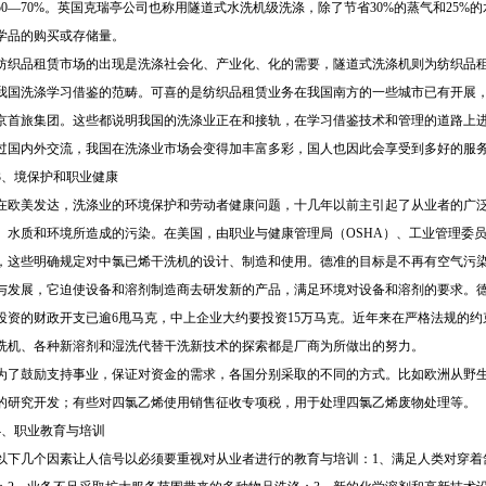
50—70%。英国克瑞亭公司也称用隧道式水洗机级洗涤，除了节省30%的蒸气和25
学品的购买或存储量。
纺织品租赁市场的出现是洗涤社会化、产业化、化的需要，隧道式洗涤机则为纺织品
我国洗涤学习借鉴的范畴。可喜的是纺织品租赁业务在我国南方的一些城市已有开展
京首旅集团。这些都说明我国的洗涤业正在和接轨，在学习借鉴技术和管理的道路上
过国内外交流，我国在洗涤业市场会变得加丰富多彩，国人也因此会享受到多好的服
3、境保护和职业健康
在欧美发达，洗涤业的环境保护和劳动者健康问题，十几年以前主引起了从业者的广
、水质和环境所造成的污染。在美国，由职业与健康管理局（OSHA）、工业管理委员会（
，这些明确规定对中氯已烯干洗机的设计、制造和使用。德准的目标是不再有空气污
与发展，它迫使设备和溶剂制造商去研发新的产品，满足环境对设备和溶剂的要求。
投资的财政开支已逾6甩马克，中上企业大约要投资15万马克。近年来在严格法规的
洗机、各种新溶剂和湿洗代替干洗新技术的探索都是厂商为所做出的努力。
为了鼓励支持事业，保证对资金的需求，各国分别采取的不同的方式。比如欧洲从野
的研究开发；有些对四氯乙烯使用销售征收专项税，用于处理四氯乙烯废物处理等。
4、职业教育与培训
以下几个因素让人信号以必须要重视对从业者进行的教育与培训：1、满足人类对穿着