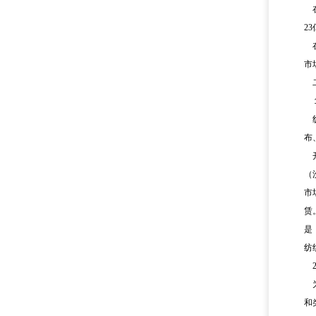
2
市
布
（
市
赁
是
纺
和