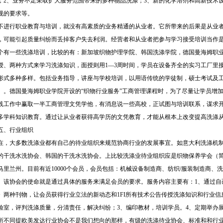
；2、业务不足采取扩大服务范围带来的多种物品洗涤；3、新的化学溶剂和高新技术设
规的要求等。
不进行职业教育与培训，就没有高素质的业务精通的从业者。它所带来的后果是从业
，可能引起质量纠纷而丢掉客户失去利润。经营者和从业者把参与学习接受培训当作
个有一些洗涤培训，比较的有：新加坡织物护理学院、韩国洗涤学院，德国曼海姆职业
授、两种方式来学习洗涤知识，面授则用1—3周时间，学员在设备齐全的实习工厂里
形式多种多样。包括业务指导，讲座与学校培训，以用语传统的学徒制，硕士考试及
）。德国曼海姆职业学院开设的“织物行业服务”工商管理课程时，为了尽量让学员增
践工作中赢取一半工商管理文凭学他，有消息说一些高校，正试图与培训联系，谋求
多学科知识教育。通过让从业者获得高学历的文凭教育，才能从根本上改变提高洗涤
五、行业组织
在，大多数洗涤业都有自己的待业组织来规范协商行业的发展事宜。如意大利洗涤机制造
的干洗水洗协会、韩国的干洗水洗协会。上比较洗涤业待业组织应是织物保养学会（简称I
马里兰州。目前有近10000个会员，会员包括：机械设备制造商、纺织/服装制造商
。该协会的使命就是通过具体的服务来满足会员的要求。服务内容主要有：1、通过自
》两种刊物，让会员获得行业立法的新动态和1FI所有技术公告传授洗涤知识和行业信
验室，评判洗涤质量，分清责任，解决纠纷；3、编印教材，培训学员。4、定期举办
所不同提欧美发达行业协会不是我们想向的那样，有级的洗涤待业协会、标准和和行