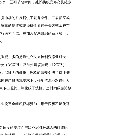
%的水外，还可节省时间，处长纺织品寿命及减少
租赁市场的扩展提供了装备条件。二者都应成
，德国的隧道式洗涤机也通过合资方式落户在
进行探索尝试。在加入贸易组织的新形势下，
务。
泛重视。多的是通过立法来控制洗涤业对大
ACGIH）及加州建议法规（17CCR）
染，保证人的健康。严格的法规促进了待业进
德国在严格法规要求下，强制洗涤业对进行大
约束下出现的二氧化碳干洗机、全封闭碳氢溶剂
生生物基金组织获得赞助，用于四氯乙烯代替
舒适度的要坟而层出不尽各种成人的纤维织