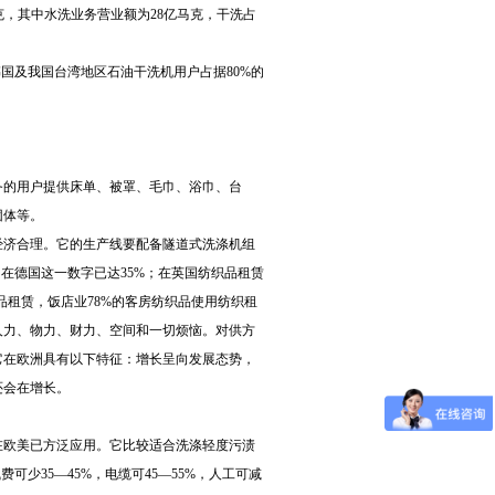
马克，其中水洗业务营业额为28亿马克，干洗占
。
国及我国台湾地区石油干洗机用户占据80%的
务的用户提供床单、被罩、毛巾、浴巾、台
团体等。
经济合理。它的生产线要配备隧道式洗涤机组
在德国这一数字已达35%；在英国纺织品租赁
织品租赁，饭店业78%的客房纺织品使用纺织租
人力、物力、财力、空间和一切烦恼。对供方
它在欧洲具有以下特征：增长呈向发展态势，
还会在增长。
在欧美已方泛应用。它比较适合洗涤轻度污渍
少35—45%，电缆可45—55%，人工可减