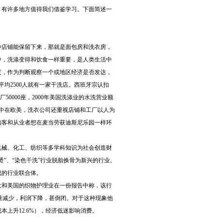
。有许多地方值得我们借鉴学习。下面简述一
种店铺能保留下来，那就是面包房和洗衣房，
中，洗涤变得和饮食一样重要，是人类生活中
度，作为判断观察一个或地区经济是否发达，
平均2500人就有一家干洗店。西班牙宗认扣
厂50000座，2000年美国洗涤业的水洗营业额
集中在欧美，洗衣公司还重视店铺和工厂以人为
顾客和从业者想在麦当劳获迪斯尼乐园一样环
机械、化工、纺织等多学科知识为社会创造财
”、“染色干洗”行业脱胎换骨为新兴的行业。
成的行业联合体。
大和美国的织物护理业在一份报告中称，该行
量减少，利润下降，甚倒闭。对于这种现象他
本上升12.6%），经济低迷影响消费。