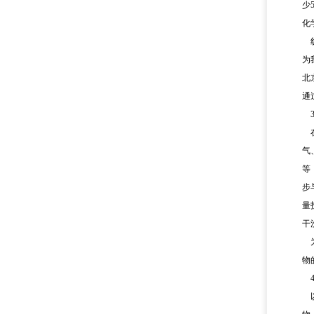
少
化
为
北
通
气
等
步
量
干
物