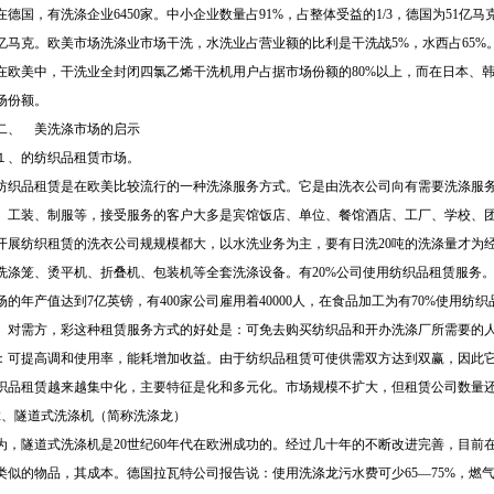
在德国，有洗涤企业6450家。中小企业数量占91%，占整体受益的1/3，德国为51亿
3亿马克。欧美市场洗涤业市场干洗，水洗业占营业额的比利是干洗战5%，水西占65%
在欧美中，干洗业全封闭四氯乙烯干洗机用户占据市场份额的80%以上，而在日本、韩
场份额。
二、
美洗涤市场的启示
１、的纺织品租赁市场。
纺织品租赁是在欧美比较流行的一种洗涤服务方式。它是由洗衣公司向有需要洗涤服
、工装、制服等，接受服务的客户大多是宾馆饭店、单位、餐馆酒店、工厂、学校、
开展纺织租赁的洗衣公司规规模都大，以水洗业务为主，要有日洗20吨的洗涤量才为
洗涤笼、烫平机、折叠机、包装机等全套洗涤设备。有20%公司使用纺织品租赁服务。
场的年产值达到7亿英镑，有400家公司雇用着40000人，在食品加工为有70%使用纺
。对需方，彩这种租赁服务方式的好处是：可免去购买纺织品和开办洗涤厂所需要的
：可提高调和使用率，能耗增加收益。由于纺织品租赁可使供需双方达到双赢，因此
织品租赁越来越集中化，主要特征是化和多元化。市场规模不扩大，但租赁公司数量
2、隧道式洗涤机（简称洗涤龙）
为，隧道式洗涤机是20世纪60年代在欧洲成功的。经过几十年的不断改进完善，目前
类似的物品，其成本。德国拉瓦特公司报告说：使用洗涤龙污水费可少65—75%，燃气费可