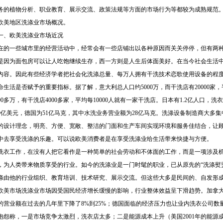
务的植物分析、职业教育、展示交流、政策法规等方面的市场行为等都较为成熟规范
欧美地区洗涤业市场概况。
一、欧美洗涤业市场近况
在的一些城市里的经营活动中，经常会有一些店铺出以各种原因而关关停停，但有两
是因为面包房可以让人吃饱继续生存，西一方则是人生后体面美好。在当今社会生活
内容。因此有些经济学者把社会化洗涤总量、每万人拥有干洗技术恋歌使用设备的程
命生活是否赋予的重要指标。据了解，意大利总人口约5000万，而干洗店有20000家，
000多万，有干洗店4000多家，平均每10000人就有一家干洗店。日本有1.2亿人口，洗衣
60亿美元，德国为51亿马克，其中水洗业务营业额为28亿马克。洗涤设备制造商大多
的设计理念，明亮、方便、宽敞、整洁的门面和生产车间实现环境和服务佳结合，让
中去享受洗涤的乐趣。可以说欧美消费者是在享受洗涤业给生活带来快捷与方便。
洗衣工作，在没有人把它看作是一种简单的社会劳动和不体面的工作，而是一项涉及
，为人类带来物质享受的行业。如今的洗涤业是一门时髦的职业，已从原先的“洗涤熨烫
涤由他的行业组织、教育培训、技术研究、展示交流。但这些大多是民间的、自发形
欧美市场洗涤业市场因受国民经济增长缓慢的影响，行业整体效益呈下滑趋势。加拿
的营业额在过去的几年里下降了8%到25%；德国面临的经济压力也让业内洗衣公司数
抱怨称，一是市场竞争太激烈，洗衣店太多；二是能源成本上升（美国2001年的能源成