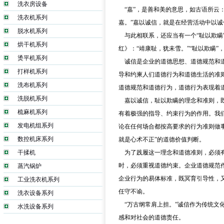
洗衣房设备
“嘉”，是善和美的意思，如古语所云
洗衣机系列
嘉。”嘉以诚信，就是在经营活动中以
脱水机系列
与此相联系，还应当有一个“耻以欺瞒
烘干机系列
红》：“靖康耻，犹未雪。”“耻以欺瞒
烫平机系列
诚信是企业的道德思想、道德规范和
打样机系列
导和约柬人们道德行为和道德生活的准
洗布机系列
道德规范和道德行为，道德行为表现着
洗脱机系列
嘉以诚信，耻以欺瞒的理念和准则，
梳麻机系列
有着极强的指导、约束行为的作用。我们
发电机组系列
论在任何场合都按高要求的行为准则做事
数控机床系列
就是心术不正”的道德价值判断。
干揉机
为了践履这一理念和道德准则，必须
时，必须重视道德约束。企业道德规范
蒸汽锅炉
企业行为的易体标准，既冥育引导性，
工业洗衣机系列
任守不谕。
洗衣设备系列
“万古纲常肩上担。”诚信作为传统
水洗设备系列
感和对社会的道德责任。